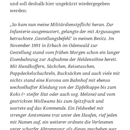
und soll deshalb hier ungekürzt wiedergegeben
werden:
„So kam nun meine Militärdienstpflicht heran. Zur
Infanterie ausgemustert, gelangte der mit Argusaugen
betrachtete ‚Gestellungsbefehl’ in meinen Besitz. Im
November 1891 in Erbach im Odenwald zur
Gestellung stand vom frühen Morgen schon ein langer
Eisenbahnzug zur Aufnahme der Heldensöhne bereit.
Mit Handkoffern, Säckchen, Reisetaschen,
Pappdeckelschachteln, Rucksäcken und auch viele mit
nichts stand eine Korona am Bahnhof mit ebenso
wechselhafter Kleidung von der Zipfelkappe bis zum
Koks (= steifer Hut oder auch sog. Melone) und vom
gestrickten Wollwams bis zum Spitzfrack und
wartete auf das Kommende. Ein Feldwebel mit
strenger Amtsmiene trat unter den Haufen, rief jeden
mit Namen auf, ein weiterer ordnete die Verlesenen
unter scharfer Abtrennung; als dieses geschehen war,