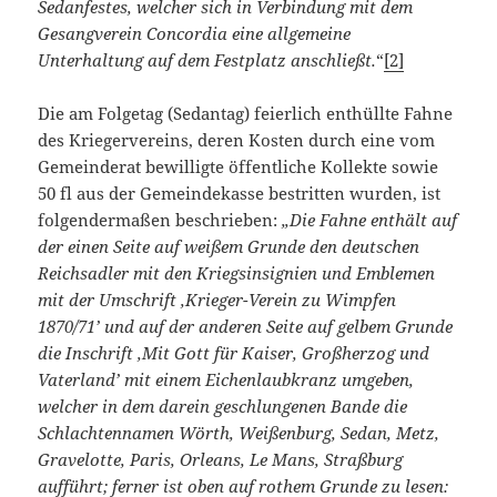
Sedanfestes, welcher sich in Verbindung mit dem
Gesangverein Concordia eine allgemeine
Unterhaltung auf dem Festplatz anschließt.
“
[2]
Die am Folgetag (Sedantag) feierlich enthüllte Fahne
des Kriegervereins, deren Kosten durch eine vom
Gemeinderat bewilligte öffentliche Kollekte sowie
50 fl aus der Gemeindekasse bestritten wurden, ist
folgendermaßen beschrieben:
„Die Fahne enthält auf
der einen Seite auf weißem Grunde den deutschen
Reichsadler mit den Kriegsinsignien und Emblemen
mit der Umschrift ‚Krieger-Verein zu Wimpfen
1870/71’ und auf der anderen Seite auf gelbem Grunde
die Inschrift ‚Mit Gott für Kaiser, Großherzog und
Vaterland’ mit einem Eichenlaubkranz umgeben,
welcher in dem darein geschlungenen Bande die
Schlachtennamen Wörth, Weißenburg, Sedan, Metz,
Gravelotte, Paris, Orleans, Le Mans, Straßburg
aufführt; ferner ist oben auf rothem Grunde zu lesen: